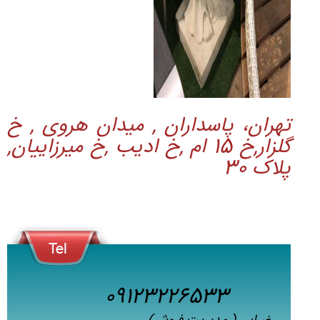
تهران، پاسداران , میدان هروی , خ
گلزار,خ 15 ام ,خ ادیب ,خ میرزاییان,
پلاک 30
09123226533