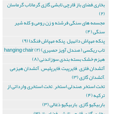
بخاری فضای باز قارچی تابشی گازی گرماتاب گرماسان
(۲)
مجسمه های سنگی فرشته و زن رومی و کله شیر
سنگی (۴)
پنکه مهپاش دانهیل , پنکه مهپاش فنگدا (۹)
تاب ریکسی ( صندل آویز حصیری) hanging chair (۲)
هیزم خشک بسته بندی سوزاندنی (۸)
آتشدان فلزی , فایرپیت ,فایرپلیس , آتشدان هیزمی
,آتشدان گازی (۳)
تخت استخر ,صندلی استخر , تخت استخری وارداتی از
ترکیه (۴)
باربیکیو گازی , باربیکیو ذغالی (۳)
بخاری گازی قارچی تابشی فضای باز (۳)