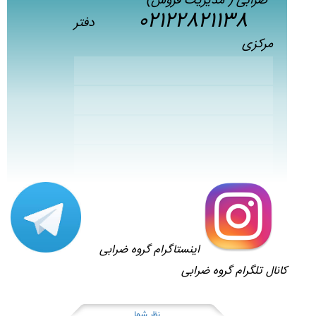
ضرابی ( مدیریت فروش)
02122821138
دفتر
مرکزی
اینستاگرام گروه ضرابی
کانال تلگرام گروه ضرابی
نظر شما