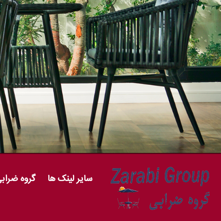
سایر لینک ها
گروه ضراب