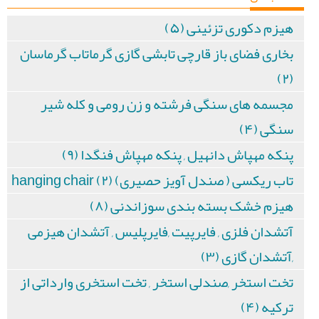
هیزم دکوری تزئینی (۵)
بخاری فضای باز قارچی تابشی گازی گرماتاب گرماسان
(۲)
مجسمه های سنگی فرشته و زن رومی و کله شیر
سنگی (۴)
پنکه مهپاش دانهیل , پنکه مهپاش فنگدا (۹)
تاب ریکسی ( صندل آویز حصیری) hanging chair (۲)
هیزم خشک بسته بندی سوزاندنی (۸)
آتشدان فلزی , فایرپیت ,فایرپلیس , آتشدان هیزمی
,آتشدان گازی (۳)
تخت استخر ,صندلی استخر , تخت استخری وارداتی از
ترکیه (۴)