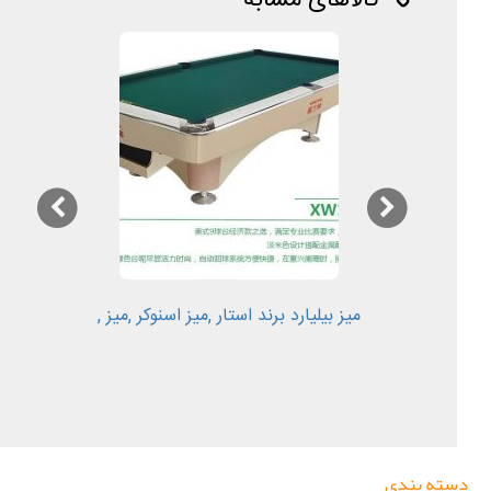
کالاهای مشابه
میز بیلیارد برند استار ,میز اسنوکر ,میز ,
دسته بندی