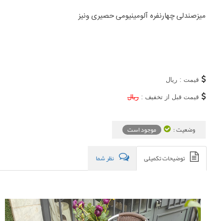
میزصندلی چهارنفره آلومینیومی حصیری ونیز ​
قیمت :
ریال
قیمت قبل از تخفیف :
ریال
وضعیت :
موجود است
توضیحات تکمیلی
نظر شما