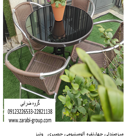
میزصندلی چهارنفره آلومینیومی حصیری ونیز ​