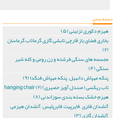
دسته بندی
هیزم دکوری تزئینی (۵)
بخاری فضای باز قارچی تابشی گازی گرماتاب گرماسان
(۲)
مجسمه های سنگی فرشته و زن رومی و کله شیر
سنگی (۴)
پنکه مهپاش دانهیل , پنکه مهپاش فنگدا (۹)
تاب ریکسی ( صندل آویز حصیری) hanging chair (۲)
هیزم خشک بسته بندی سوزاندنی (۸)
آتشدان فلزی , فایرپیت ,فایرپلیس , آتشدان هیزمی
,آتشدان گازی (۳)