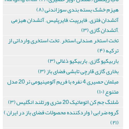
هیزم خشک بسته بندی سوزاندنی (۸)
آتشدان فلزی , فایرپیت ,فایرپلیس , آتشدان هیزمی
,آتشدان گازی (۳)
تخت استخر ,صندلی استخر , تخت استخری وارداتی از
ترکیه (۴)
باربیکیو گازی , باربیکیو ذغالی (۳)
بخاری گازی قارچی تابشی فضای باز (۳)
مبلمان حصیری 4 نفره با فریم آلومینیومی ئر 20 مدل
متنوع (۱۰)
شلنگ جم کن اتوماتیک 20 متری ورتلند انگلیس (۳)
گروه ضرابی ( واردکننده محصولات فضای باز در ایران )
(۲۱)