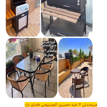
میزصندلی 6 نفره حصیری آلومینیومی فضای باز-