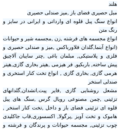
هلند
مبل حصیری فضای باز ,میز صندلی حصیری
انواع سنگ پبل قلوه ای وارداتی و ایرانی در سایز و
رنگ متن
انواع مجسمه های فرشته ,زن ,مجسمه شیر و حیوانات
(انواع آبنما,گلدان فلاورباکس ,میز و صندلی حصیری و
فلزی و پلاستیکی, مبلمان باغی ,چتر سایبان آلاچیق
پیش ساخته, باربکیو, فر هیزمی ,هیتر بخاری گازی,هیتر
هرمی گازی, بخاری گازی , انواع تخت کنار استخری و
صندلی استخر
مشعل روشنایی گازی ,فایر پیت,اتشدان,گلدانهای
تزئینی ,چمن مصنوعی رویال گرس ,سنگ های پبل
قلوه ای تزئینی فضای باز و داخل ,تخت کنار استخر ,
هاموک و تخت آویز ,پرگولا, اکسسوری,قاب جاکلیدی
چوب تزئینی, مجسمه حیوانات و پرندگان و فرشته و