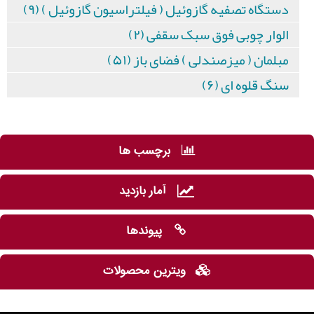
دستگاه تصفیه گازوئیل ( فیلتراسیون گازوئیل ) (۹)
الوار چوبی فوق سبک سقفی (۲)
مبلمان ( میزصندلی ) فضای باز (۵۱)
سنگ قلوه ای (۶)
برچسب ها
آمار بازدید
پیوندها
ویترین محصولات