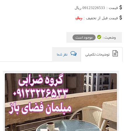
قیمت :
09123226533
ریال
قیمت قبل از تخفیف :
ریال
وضعیت :
موجود است
توضیحات تکمیلی
نظر شما