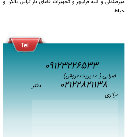
میزصندلی و کلیه فرنیچر و تجهیزات فضای باز تراس بالکن و
حیاط
09123226533
ضرابی ( مدیریت فروش)
02122821138
دفتر
مرکزی