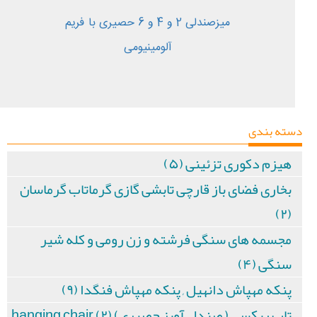
میزصندلی 2 و 4 و 6 حصیری با فریم
آلومینیومی
دسته بندی
هیزم دکوری تزئینی (۵)
بخاری فضای باز قارچی تابشی گازی گرماتاب گرماسان
(۲)
مجسمه های سنگی فرشته و زن رومی و کله شیر
سنگی (۴)
پنکه مهپاش دانهیل , پنکه مهپاش فنگدا (۹)
تاب ریکسی ( صندل آویز حصیری) hanging chair (۲)