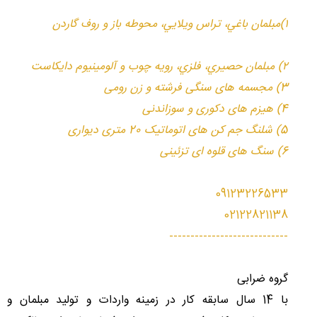
١)مبلمان باغي، تراس ويلايي، محوطه باز و روف گاردن
٢) مبلمان حصيري، فلزي، رويه چوب و آلومينيوم دايكاست
3) مجسمه های سنگی فرشته و زن رومی
4) هیزم های دکوری و سوزاندنی
5) شلنگ جم کن های اتوماتیک 20 متری دیواری
6) سنگ های قلوه ای تزئینی
09123226533
02122821138
----------------------------
گروه ضرابی
با 14 سال سابقه کار در زمینه واردات و تولید مبلمان و