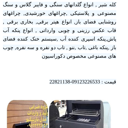
کله شیر , انواع گلدانهای سنگی و فایبر گلاس و سنگ
مصنوعی و پلاستیکی ,چراغهای خورشیدی, چراغهای
روشنایی فضای باز, انواع هیتر برقی, بخاری برقی ,
قاب عکس رزینی و چوبی وارداتی , انواع پنکه آب
پاش,پنکه اسپری کننده آب ,سیستم خنک کننده فضای
باز ,پنکه باغی ,تاب ,ننو , تاب دو نفره و سه نفره, چوب
های مصنوعی مخصوص دکوراسیون
قیمت : 09123226533-22821138